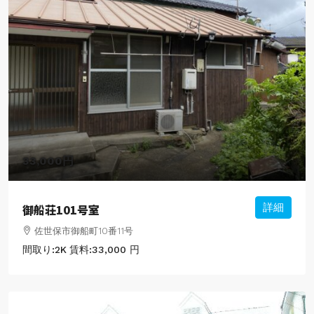
33,000円
御船荘101号室
詳細
佐世保市御船町10番11号
間取り:
2K
賃料:
33,000 円