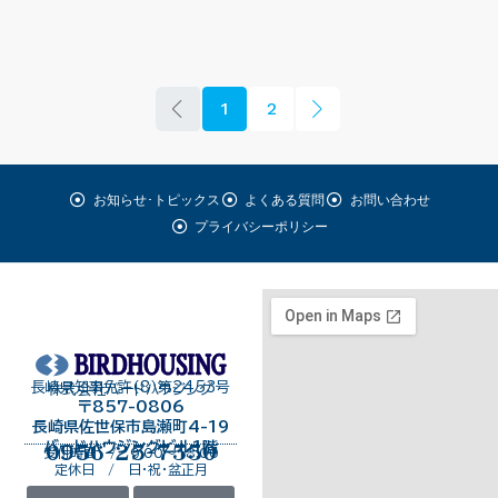
1
2
お知らせ･トピックス
よくある質問
お問い合わせ
プライバシーポリシー
長崎県知事免許（8）第2453号
株式会社バードハウジング
〒857-0806
長崎県佐世保市島瀬町4-19
バードハウジングビル１階
0956-25-7550
受付時間 / 9:00～18:00
定休日 / 日・祝・盆正月