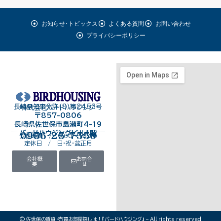
お知らせ･トピックス
よくある質問
お問い合わせ
プライバシーポリシー
長崎県知事免許（8）第2453号
株式会社バードハウジング
〒857-0806
長崎県佐世保市島瀬町4-19
バードハウジングビル１階
0956-25-7550
受付時間 / 9:00～18:00
定休日 / 日・祝・盆正月
会社概
お問合
要
せ
© 佐世保の賃貸･売買お部屋探しは！『バードハウジング』 – All rights reserved