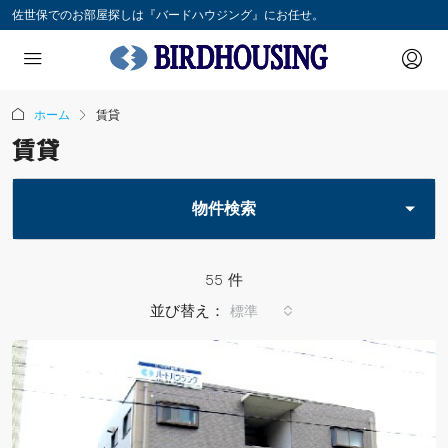
佐世保でのお部屋探しは『バードハウジング』にお任せ。
ホーム
賃貸
賃貸
物件検索
55 件
並び替え：
標準