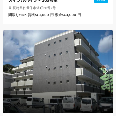
長崎県佐世保市俵町28番7号
間取り:
1DK
賃料:
43,000 円
敷金:
43,000 円
53,000円