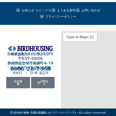
お知らせ･トピックス
よくある質問
お問い合わせ
プライバシーポリシー
長崎県知事免許（8）第2453号
株式会社バードハウジング
〒857-0806
長崎県佐世保市島瀬町4-19
バードハウジングビル１階
0956-25-7550
受付時間 / 9:00～18:00
定休日 / 日・祝・盆正月
会社概
お問合
要
せ
© 佐世保の賃貸･売買お部屋探しは！『バードハウジング』 – All rights reserved