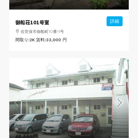
御船荘101号室
詳細
佐世保市御船町10番11号
間取り:
2K
賃料:
33,000 円
45,000円