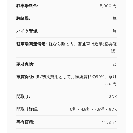
駐車場料金:
5,000 円
駐輪場:
無
バイク置場:
無
駐車場関連備考:
軽なら敷地内、普通車は近隣(空要確
認)
家財保険:
要
家賃保証:
要/初期費用として月額総賃料の50%、毎月
330円
間取り:
3DK
間取り詳細:
6和・4.5和・4.5洋・6DK
専有面積:
41.59 ㎡