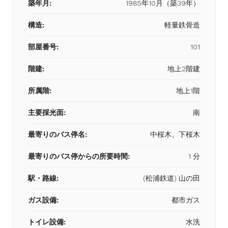
築年月:
1985年10月（築39年）
構造:
軽量鉄骨造
部屋番号:
101
階建:
地上2階建
所属階:
地上1階
主要採光面:
南
最寄りのバス停名:
中桜木、下桜木
最寄りのバス停からの所要時間:
1 分
駅・路線:
(松浦鉄道) 山の田
ガス設備:
都市ガス
トイレ設備:
水洗