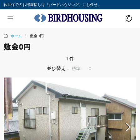
佐世保でのお部屋探しは『バードハウジング』にお任せ。
ホーム
敷金0円
敷金0円
1 件
並び替え：
標準