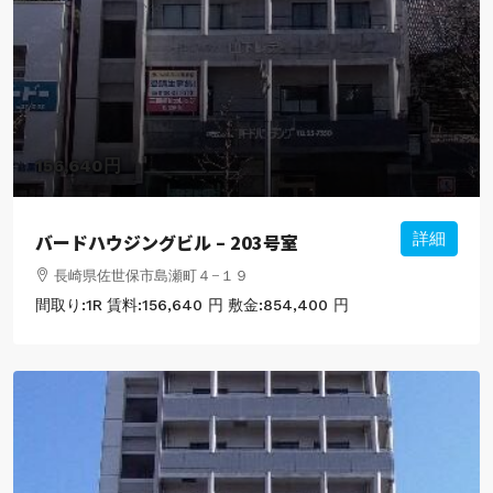
156,640円
バードハウジングビル – 203号室
詳細
長崎県佐世保市島瀬町４−１９
間取り:
1R
賃料:
156,640 円
敷金:
854,400 円