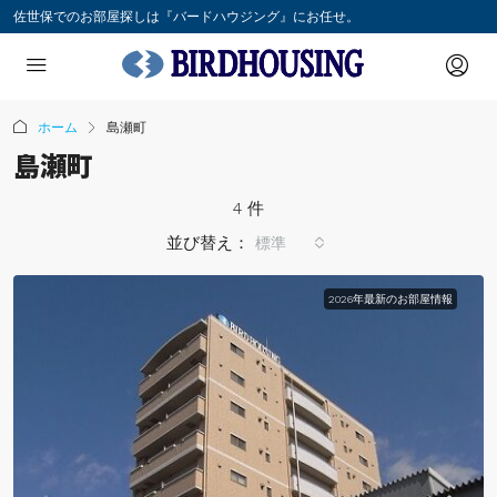
佐世保でのお部屋探しは『バードハウジング』にお任せ。
ホーム
島瀬町
島瀬町
4 件
並び替え：
標準
2026年最新のお部屋情報