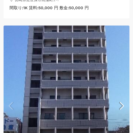
間取り:
1K
賃料:
50,000 円
敷金:
50,000 円