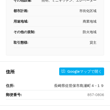
その他設備:
照明、ミニキッチン、エレベーター
都市計画:
市街化区域
用途地域:
商業地域
その他の規制:
防火地域
取引態様:
貸主
住所
Googleマップで開く
住所:
長崎県佐世保市島瀬町４−１９
郵便番号:
857-0806