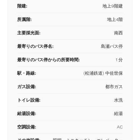
階建:
地上9階建
所属階:
地上4階
主要採光面:
南西
最寄りのバス停名:
島瀬バス停
最寄りのバス停からの所要時間:
1 分
駅・路線:
(松浦鉄道) 中佐世保
ガス設備:
都市ガス
トイレ設備:
水洗
給湯設備:
給湯
空調設備:
AC