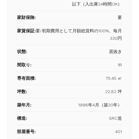
以下（入出庫24時間OK）
家財保険:
要
家賃保証:
要/初期費用として月額総賃料の100%、毎月
330円
状態:
居抜き
間取り:
1R
専有面積:
75.45 ㎡
坪数:
22.82 坪
築年月:
1996年4月（築30年）
構造:
SRC造
部屋番号:
401