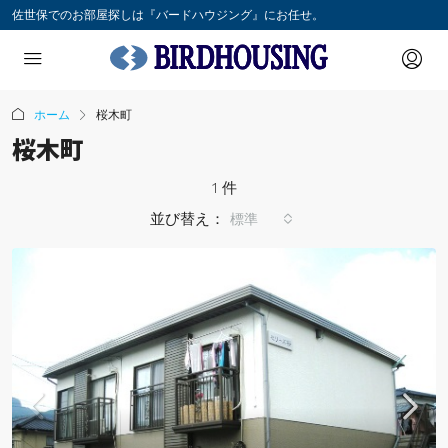
佐世保でのお部屋探しは『バードハウジング』にお任せ。
ホーム
桜木町
桜木町
1 件
並び替え：
標準