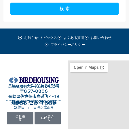
検 索
お知らせ･トピックス
よくある質問
お問い合わせ
プライバシーポリシー
長崎県知事免許（8）第2453号
株式会社バードハウジング
〒857-0806
長崎県佐世保市島瀬町4-19
バードハウジングビル１階
0956-25-7550
受付時間 / 9:00～18:00
定休日 / 日・祝・盆正月
会社概
お問合
要
せ