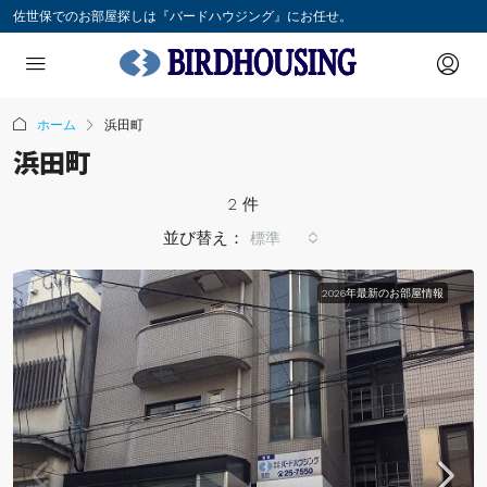
佐世保でのお部屋探しは『バードハウジング』にお任せ。
ホーム
浜田町
浜田町
2 件
並び替え：
標準
2026年最新のお部屋情報