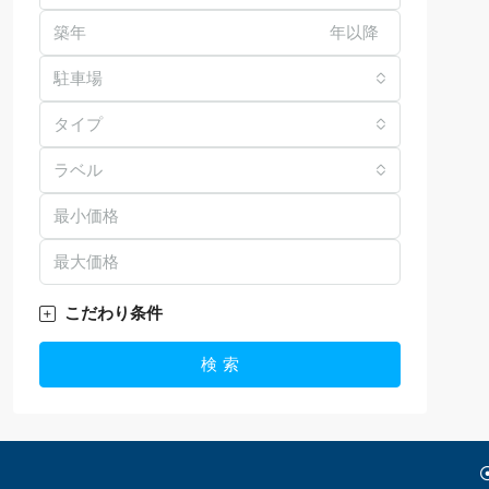
年以降
駐車場
タイプ
ラベル
こだわり条件
検 索