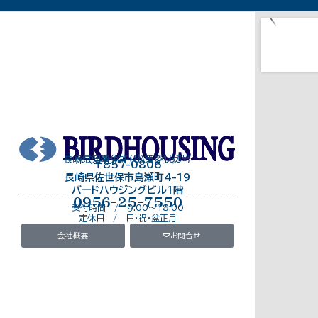
長崎県知事免許（8）第2453号
株式会社バードハウジング
〒857-0806
長崎県佐世保市島瀬町4-19
バードハウジングビル１階
0956-25-7550
受付時間 / 9:00～18:00
定休日 / 日・祝・盆正月
会社概要
お問合せ