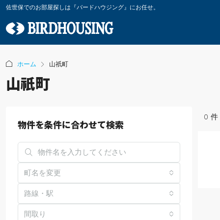
佐世保でのお部屋探しは『バードハウジング』にお任せ。
ホーム
山祇町
山祇町
0 件
物件を条件に合わせて検索
町名を変更
路線・駅
間取り