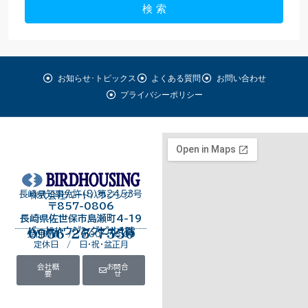
検 索
お知らせ･トピックス
よくある質問
お問い合わせ
プライバシーポリシー
長崎県知事免許（8）第2453号
株式会社バードハウジング
〒857-0806
長崎県佐世保市島瀬町4-19
バードハウジングビル１階
0956-25-7550
受付時間 / 9:00～18:00
定休日 / 日・祝・盆正月
会社概
お問合
要
せ