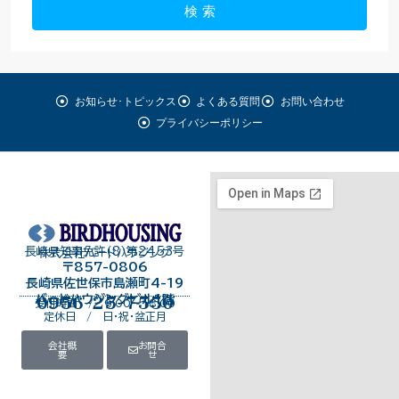
検 索
お知らせ･トピックス
よくある質問
お問い合わせ
プライバシーポリシー
長崎県知事免許（8）第2453号
株式会社バードハウジング
〒857-0806
長崎県佐世保市島瀬町4-19
バードハウジングビル１階
0956-25-7550
受付時間 / 9:00～18:00
定休日 / 日・祝・盆正月
会社概
お問合
要
せ