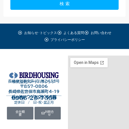
検 索
お知らせ･トピックス
よくある質問
お問い合わせ
プライバシーポリシー
長崎県知事免許（8）第2453号
株式会社バードハウジング
〒857-0806
長崎県佐世保市島瀬町4-19
バードハウジングビル１階
0956-25-7550
受付時間 / 9:00～18:00
定休日 / 日・祝・盆正月
会社概
お問合
要
せ