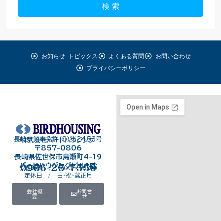
検 索
お知らせ･トピックス
よくある質問
お問い合わせ
プライバシーポリシー
長崎県知事免許（8）第2453号
株式会社バードハウジング
〒857-0806
長崎県佐世保市島瀬町4-19
バードハウジングビル１階
0956-25-7550
受付時間 / 9:00～18:00
定休日 / 日・祝・盆正月
会社概
お問合
要
せ