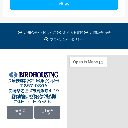
検 索
お知らせ･トピックス
よくある質問
お問い合わせ
プライバシーポリシー
長崎県知事免許（8）第2453号
株式会社バードハウジング
〒857-0806
長崎県佐世保市島瀬町4-19
バードハウジングビル１階
0956-25-7550
受付時間 / 9:00～18:00
定休日 / 日・祝・盆正月
会社概
お問合
要
せ