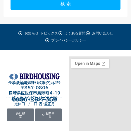
検 索
お知らせ･トピックス
よくある質問
お問い合わせ
プライバシーポリシー
長崎県知事免許（8）第2453号
株式会社バードハウジング
〒857-0806
長崎県佐世保市島瀬町4-19
バードハウジングビル１階
0956-25-7550
受付時間 / 9:00～18:00
定休日 / 日・祝・盆正月
会社概
お問合
要
せ