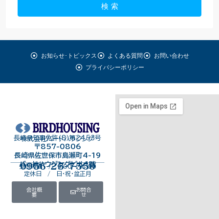
検 索
お知らせ･トピックス
よくある質問
お問い合わせ
プライバシーポリシー
長崎県知事免許（8）第2453号
株式会社バードハウジング
〒857-0806
長崎県佐世保市島瀬町4-19
バードハウジングビル１階
0956-25-7550
受付時間 / 9:00～18:00
定休日 / 日・祝・盆正月
会社概
お問合
要
せ