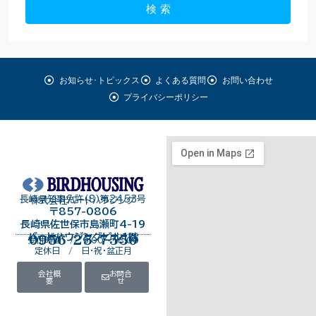
検 索
お知らせ･トピックス
よくある質問
お問い合わせ
プライバシーポリシー
長崎県知事免許（8）第2453号
株式会社バードハウジング
〒857-0806
長崎県佐世保市島瀬町4-19
バードハウジングビル１階
0956-25-7550
受付時間 / 9:00～18:00
定休日 / 日・祝・盆正月
会社概
お問合
要
せ