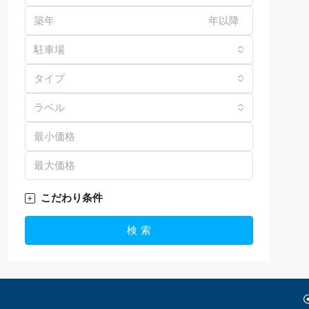
年以降
駐車場
タイプ
ラベル
こだわり条件
検 索