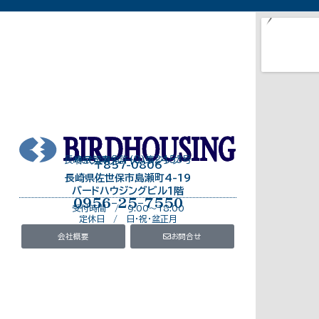
長崎県知事免許（8）第2453号
株式会社バードハウジング
〒857-0806
長崎県佐世保市島瀬町4-19
バードハウジングビル１階
0956-25-7550
受付時間 / 9:00～18:00
定休日 / 日・祝・盆正月
会社概要
お問合せ