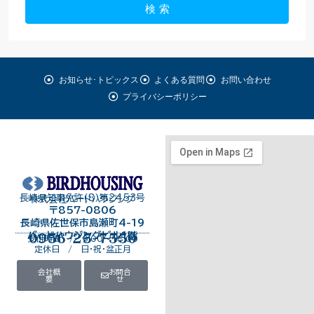
検 索
お知らせ･トピックス
よくある質問
お問い合わせ
プライバシーポリシー
長崎県知事免許（8）第2453号
株式会社バードハウジング
〒857-0806
長崎県佐世保市島瀬町4-19
バードハウジングビル１階
0956-25-7550
受付時間 / 9:00～18:00
定休日 / 日・祝・盆正月
会社概
お問合
要
せ