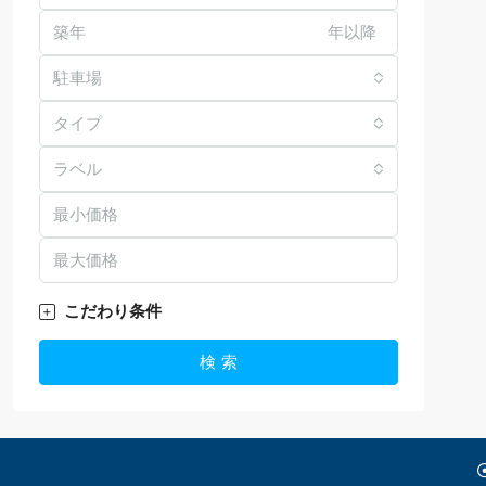
年以降
駐車場
タイプ
ラベル
こだわり条件
検 索