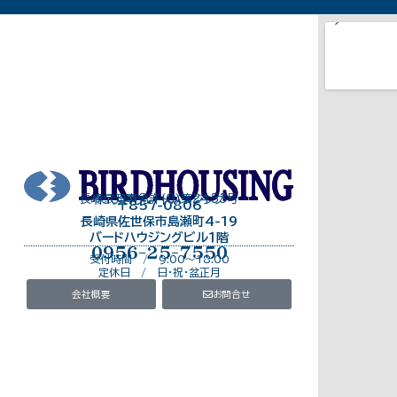
長崎県知事免許（8）第2453号
株式会社バードハウジング
〒857-0806
長崎県佐世保市島瀬町4-19
バードハウジングビル１階
0956-25-7550
受付時間 / 9:00～18:00
定休日 / 日・祝・盆正月
会社概要
お問合せ