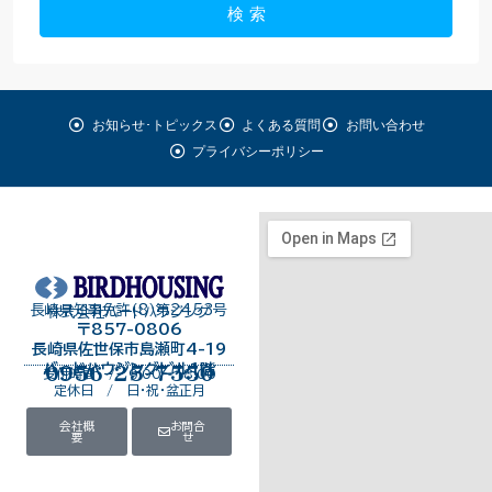
検 索
お知らせ･トピックス
よくある質問
お問い合わせ
プライバシーポリシー
長崎県知事免許（8）第2453号
株式会社バードハウジング
〒857-0806
長崎県佐世保市島瀬町4-19
バードハウジングビル１階
0956-25-7550
受付時間 / 9:00～18:00
定休日 / 日・祝・盆正月
会社概
お問合
要
せ