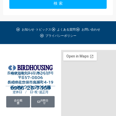
検 索
お知らせ･トピックス
よくある質問
お問い合わせ
プライバシーポリシー
長崎県知事免許（8）第2453号
株式会社バードハウジング
〒857-0806
長崎県佐世保市島瀬町4-19
バードハウジングビル１階
0956-25-7550
受付時間 / 9:00～18:00
定休日 / 日・祝・盆正月
会社概
お問合
要
せ