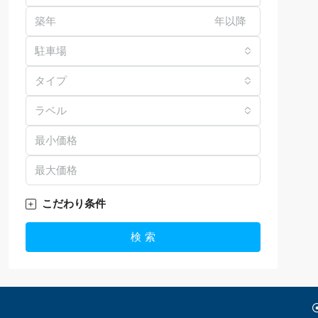
年以降
駐車場
タイプ
ラベル
こだわり条件
検 索