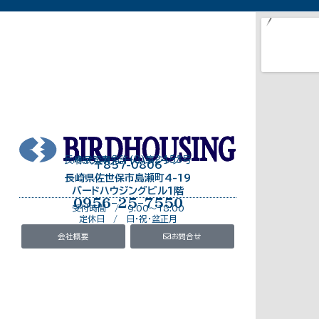
長崎県知事免許（8）第2453号
株式会社バードハウジング
〒857-0806
長崎県佐世保市島瀬町4-19
バードハウジングビル１階
0956-25-7550
受付時間 / 9:00～18:00
定休日 / 日・祝・盆正月
会社概要
お問合せ