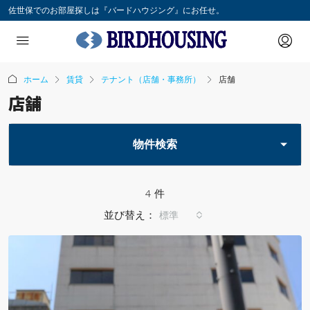
佐世保でのお部屋探しは『バードハウジング』にお任せ。
ホーム
賃貸
テナント（店舗・事務所）
店舗
店舗
物件検索
4 件
並び替え：
標準