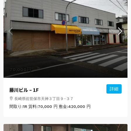
70,000円
藤川ビル – 1F
詳細
長崎県佐世保市天神３丁目９−３７
間取り:
1R
賃料:
70,000 円
敷金:
420,000 円