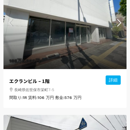
105万6,000円
エクランビル – 1階
詳細
長崎県佐世保市栄町7-5
間取り:
1R
賃料:
106 万円
敷金:
576 万円