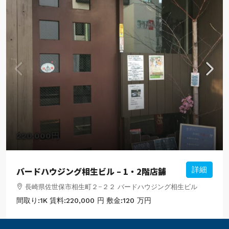
220,000円
バードハウジング相生ビル – 1・2階店舗
詳細
長崎県佐世保市相生町２−２２ バードハウジング相生ビル
間取り:
1K
賃料:
220,000 円
敷金:
120 万円