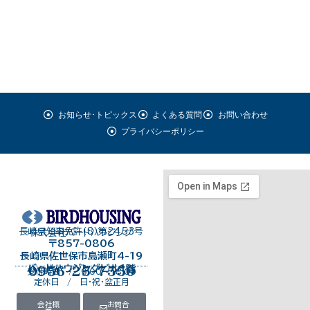
お知らせ･トピックス
よくある質問
お問い合わせ
プライバシーポリシー
長崎県知事免許（8）第2453号
株式会社バードハウジング
〒857-0806
長崎県佐世保市島瀬町4-19
バードハウジングビル１階
0956-25-7550
受付時間 / 9:00～18:00
定休日 / 日・祝・盆正月
会社概
お問合