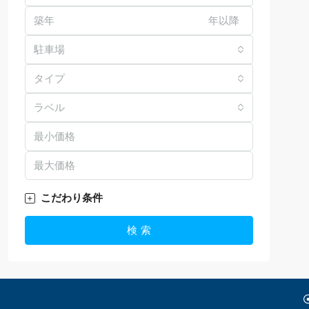
年以降
駐車場
タイプ
ラベル
こだわり条件
検 索