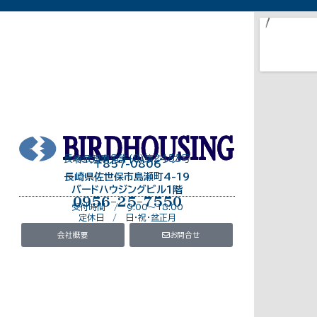
長崎県知事免許（8）第2453号
株式会社バードハウジング
〒857-0806
長崎県佐世保市島瀬町4-19
バードハウジングビル１階
0956-25-7550
受付時間 / 9:00～18:00
定休日 / 日・祝・盆正月
会社概要
お問合せ