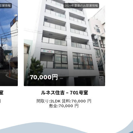
お部屋情報
2026年最新のお部屋情報
70,000円
72,
室
ルネス住吉 – 701号室
円
間取り:
2LDK
賃料:
70,000 円
間取
敷金:
70,000 円