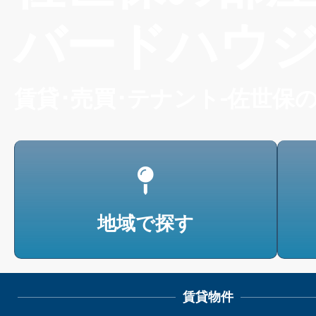
バードハウ
賃貸･売買･テナント-佐世保
地域で探す
賃貸物件