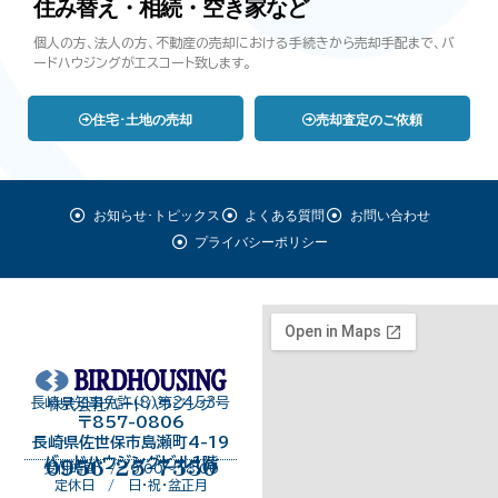
住み替え・相続・空き家など
個人の方、法人の方、不動産の売却における手続きから売却手配まで、バ
ードハウジングがエスコート致します。
住宅･土地の売却
売却査定のご依頼
お知らせ･トピックス
よくある質問
お問い合わせ
プライバシーポリシー
長崎県知事免許（8）第2453号
株式会社バードハウジング
〒857-0806
長崎県佐世保市島瀬町4-19
バードハウジングビル１階
0956-25-7550
受付時間 / 9:00～18:00
定休日 / 日・祝・盆正月