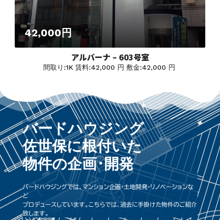
42,000円
アルバーナ – 603号室
間取り:
1K
賃料:
42,000 円
敷金:
42,000 円
バードハウジング
佐世保に根付いた
物件の企画･開発
バードハウジングでは、マンション企画･土地開発･リノベーションな
ど
プロデュースしています。こちらでは、過去に手掛けた物件のご紹介
致します。