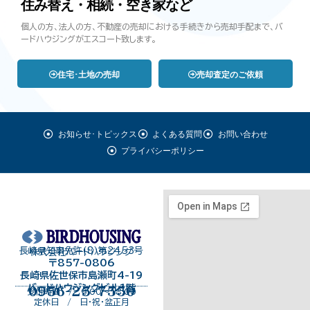
住み替え・相続・空き家など
個人の方、法人の方、不動産の売却における手続きから売却手配まで、バ
ードハウジングがエスコート致します。
住宅･土地の売却
売却査定のご依頼
お知らせ･トピックス
よくある質問
お問い合わせ
プライバシーポリシー
長崎県知事免許（8）第2453号
株式会社バードハウジング
〒857-0806
長崎県佐世保市島瀬町4-19
バードハウジングビル１階
0956-25-7550
受付時間 / 9:00～18:00
定休日 / 日・祝・盆正月