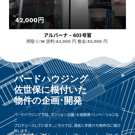
42,000円
アルバーナ – 603号室
間取り:
1K
賃料:
42,000 円
敷金:
42,000 円
バードハウジング
佐世保に根付いた
物件の企画･開発
バードハウジングでは、マンション企画･土地開発･リノベーションな
ど
プロデュースしています。こちらでは、過去に手掛けた物件のご紹介
致します。